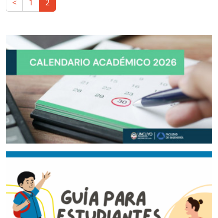
<
1
2