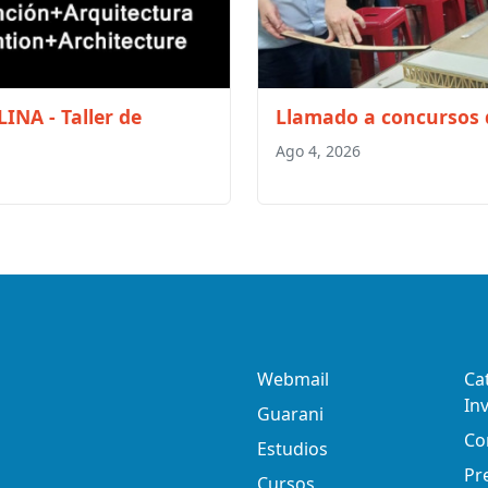
INA - Taller de
Llamado a concursos
Ago 4, 2026
Webmail
Ca
In
Guarani
Co
Estudios
Pr
Cursos