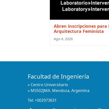
Abren inscripciones para L
Arquitectura Feminista
Ago 4, 2026
Facultad de Ingeniería
» Centro Universitario
» M5502JMA. Mendoza, Argentina
Tel:
+002973631