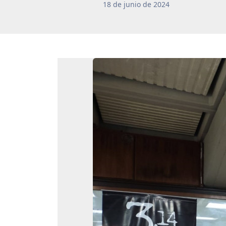
18
de
junio
de
2024