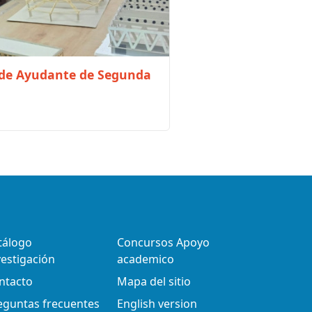
 de Ayudante de Segunda
tálogo
Concursos Apoyo
vestigación
academico
ntacto
Mapa del sitio
eguntas frecuentes
English version