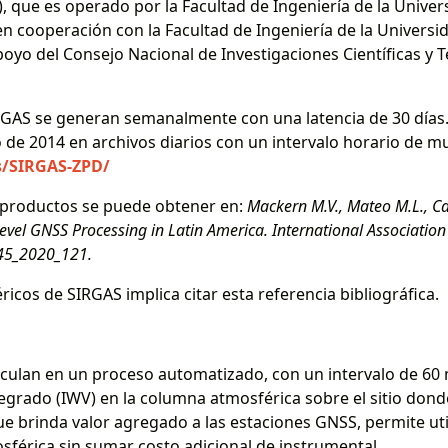
, que es operado por la Facultad de Ingeniería de la Unive
 cooperación con la Facultad de Ingeniería de la Universi
oyo del Consejo Nacional de Investigaciones Científicas y T
RGAS se generan semanalmente con una latencia de 30 días.
de 2014 en archivos diarios con un intervalo horario de 
ps/SIRGAS-ZPD/
productos se puede obtener en:
Mackern M.V., Mateo M.L., Cam
vel GNSS Processing in Latin America. International Association
345_2020_121.
ricos de SIRGAS implica citar esta referencia bibliográfica.
calculan en un proceso automatizado, con un intervalo de 60
ntegrado (IWV) en la columna atmosférica sobre el sitio do
e brinda valor agregado a las estaciones GNSS, permite uti
sférica sin sumar costo adicional de instrumental.