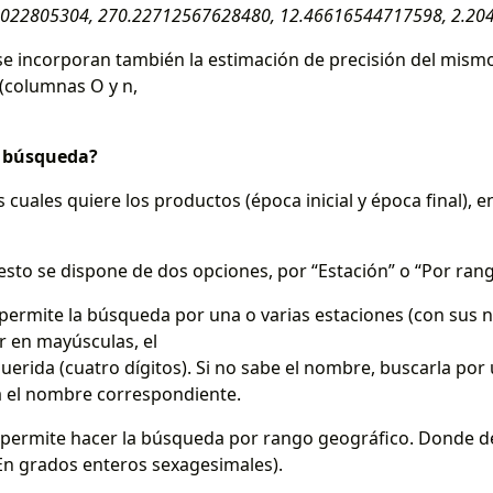
21022805304, 270.22712567628480, 12.46616544717598, 2.20
D, se incorporan también la estimación de precisión del mism
 (columnas O y n,
a búsqueda?
as cuales quiere los productos (época inicial y época final), 
a esto se dispone de dos opciones, por “Estación” o “Por ran
ón permite la búsqueda por una o varias estaciones (con s
ir en mayúsculas, el
erida (cuatro dígitos). Si no sabe el nombre, buscarla por 
a el nombre correspondiente.
e permite hacer la búsqueda por rango geográfico. Donde deb
 (En grados enteros sexagesimales).