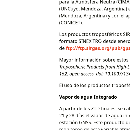
para la Atmósfera Neutra (CIMA)
(UNCuyo, Mendoza, Argentina) en
(Mendoza, Argentina) y con el ap
(CONICET).
Los productos troposféricos SI
formato SINEX TRO desde enero 
de
ftp://ftp.sirgas.org/pub/g
Mayor información sobre estos 
Tropospheric Products from High-Le
152, open access, doi: 10.1007/1
El uso de los productos troposfé
Vapor de agua Integrado
A partir de los ZTD finales, se 
21 y 28 días el vapor de agua i
estación GNSS. Este producto qu
monitoreo de esta variable atmo